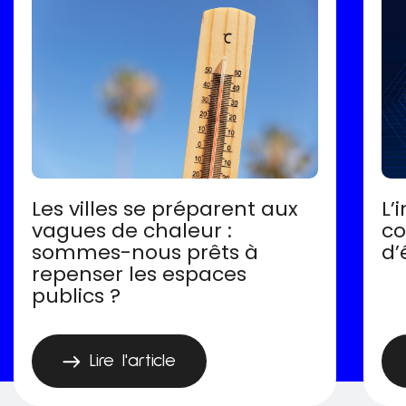
Les villes se préparent aux
L’
vagues de chaleur :
co
sommes-nous prêts à
d’
repenser les espaces
publics ?
Lire l'article