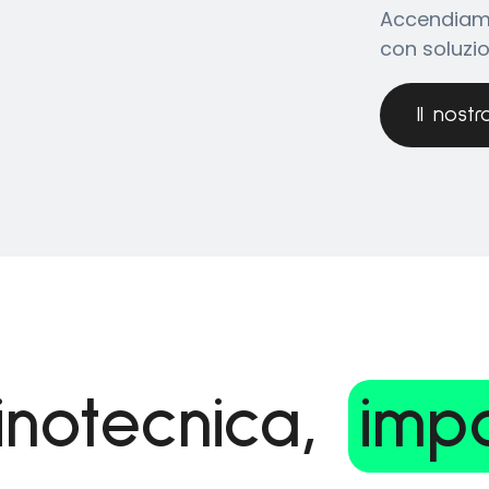
Accendiamo 
con soluzio
Il nost
minotecnica,
impa