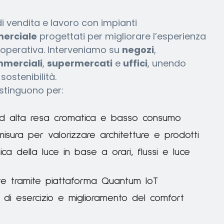
di vendita e lavoro con impianti
merciale
progettati per migliorare l’esperienza
za operativa. Interveniamo su
negozi
,
mmerciali
,
supermercati
e
uffici
, unendo
sostenibilità.
istinguono per:
 ad alta resa cromatica e basso consumo
isura per valorizzare architetture e prodotti
ca della luce in base a orari, flussi e luce
nte tramite piattaforma Quantum IoT
i di esercizio e miglioramento del comfort