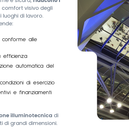
orme e sicura,
riducono i
l comfort visivo degli
 luoghi di lavoro.
ende:
e conforme alle
a efficienza
lazione automatica del
ondizioni di esercizio
tivi e finanziamenti
ione illuminotecnica
di
i di grandi dimensioni.