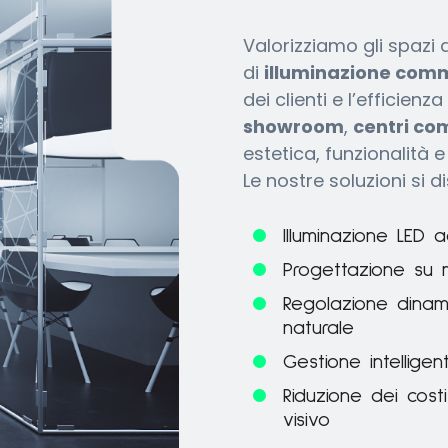
Valorizziamo gli spazi 
di
illuminazione com
dei clienti e l’efficien
showroom
,
centri co
estetica, funzionalità e 
Le nostre soluzioni si d
Illuminazione LED
Progettazione su m
Regolazione dinami
naturale
Gestione intellige
Riduzione dei cost
visivo