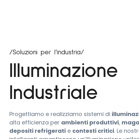
/Soluzioni per l’industria/
Illuminazione
Industriale
Progettiamo e realizziamo sistemi di
illuminaz
alta efficienza per
ambienti produttivi
,
magaz
depositi refrigerati
e
contesti critici
. Le nost