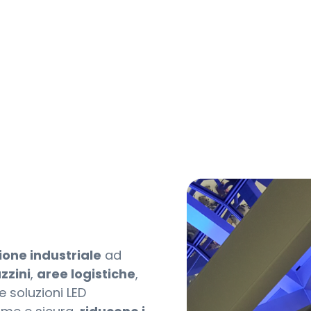
ione industriale
ad
zini
,
aree logistiche
,
re soluzioni LED